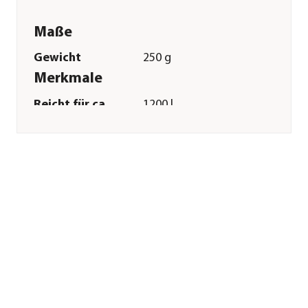
Maße
Gewicht
250 g
Merkmale
Reicht für ca.
1200 l
Sonstiges
Marke
CF Group
Lieferumfang
5 x 50 ml Beutel
Signalwort
Achtung
Sicherheitshinweise
P101|P102|P273|P391|P501