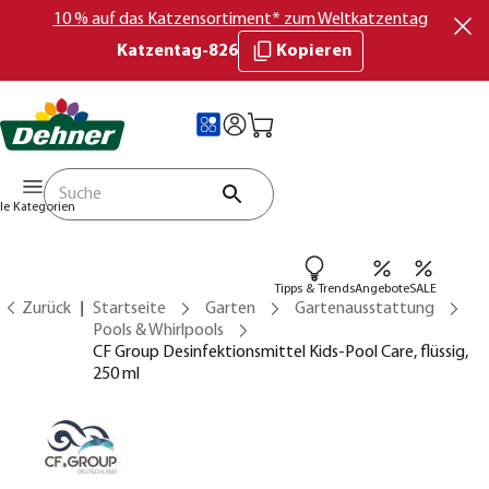
10 % auf das Katzensortiment* zum Weltkatzentag
Katzentag-826
Kopieren
lle Kategorien
Tipps & Trends
Angebote
SALE
Zurück
Startseite
Garten
Gartenausstattung
Pools & Whirlpools
CF Group Desinfektionsmittel Kids-Pool Care, flüssig,
250 ml