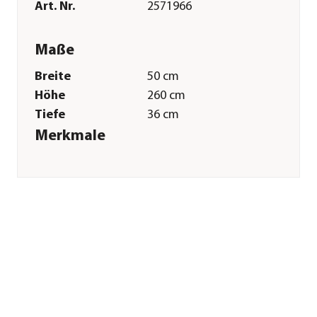
Art. Nr.
2571966
Maße
Breite
50 cm
Höhe
260 cm
Tiefe
36 cm
Merkmale
Farbe
Beige
Materialien
Plüsch|Sisal|Flachpressplatten
Sonstiges
Marke
Cat Dream
Tierart
Katzen
Herstellerangaben
Land
DE
Firma
Rohrschneider