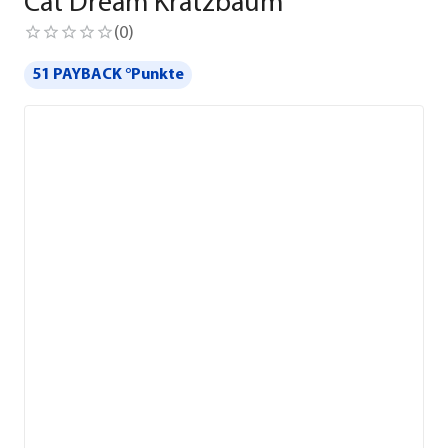
Cat Dream Kratzbaum
(
0
)
51 PAYBACK °Punkte