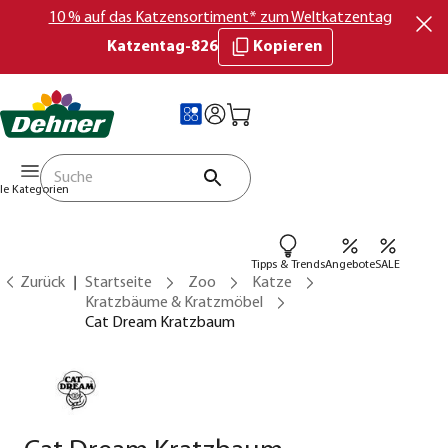
10 % auf das Katzensortiment* zum Weltkatzentag
Katzentag-826
Kopieren
lle Kategorien
Tipps & Trends
Angebote
SALE
Zurück
Startseite
Zoo
Katze
Kratzbäume & Kratzmöbel
Cat Dream Kratzbaum