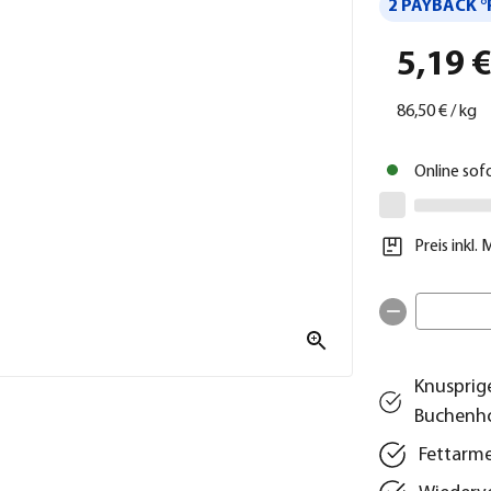
2 PAYBACK °
5,19 
86,50 €
/
kg
Online sof
Preis inkl.
Knusprig
Buchenho
Fettarme