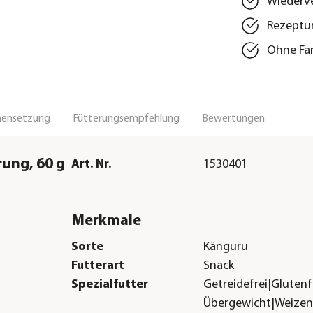
Wiederve
Rezeptur
Ohne Far
ensetzung
Fütterungsempfehlung
Bewertungen
ung, 60 g
Art. Nr.
1530401
Merkmale
Sorte
Känguru
Futterart
Snack
Spezialfutter
Getreidefrei|Glutenf
Übergewicht|Weizen