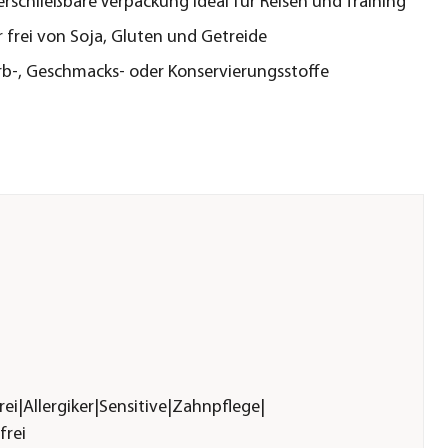
rschließbare Verpackung ideal für Reisen und Training
 frei von Soja, Gluten und Getreide
b-, Geschmacks- oder Konservierungsstoffe
rei|Allergiker|Sensitive|Zahnpflege|
frei