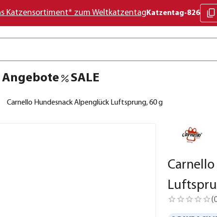
as Katzensortiment* zum Weltkatzentag
Katzentag-826
Angebote
SALE
Carnello Hundesnack Alpenglück Luftsprung, 60 g
Carnell
Luftspru
(