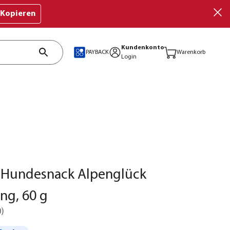
Kopieren
Kundenkonto
PAYBACK
Warenkorb
Login
o Hundesnack Alpenglück
ng, 60 g
0
)