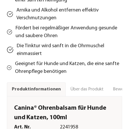
einer sanften Reinigung
Arnika und Alkohol entfernen effektiv
Verschmutzungen
Fördert bei regelmäßiger Anwendung gesunde
und saubere Ohren
Die Tinktur wird sanft in die Ohrmuschel
einmassiert
Geeignet für Hunde und Katzen, die eine sanfte
Ohrenpflege benötigen
Über das Produkt
Bewert
Produktinformationen
Canina® Ohrenbalsam für Hunde
und Katzen, 100ml
Art. Nr.
2241958