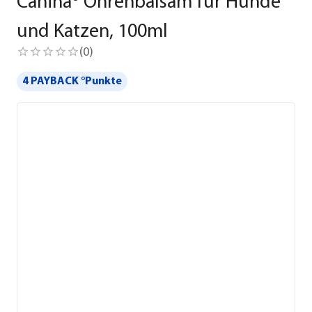
Canina® Ohrenbalsam für Hunde
und Katzen, 100ml
(
0
)
4 PAYBACK °Punkte