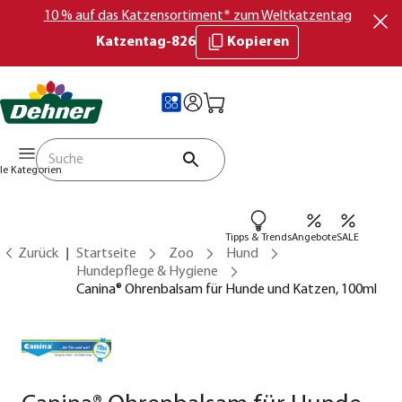
10 % auf das Katzensortiment* zum Weltkatzentag
Katzentag-826
Kopieren
lle Kategorien
Tipps & Trends
Angebote
SALE
Zurück
Startseite
Zoo
Hund
Hundepflege & Hygiene
Canina® Ohrenbalsam für Hunde und Katzen, 100ml