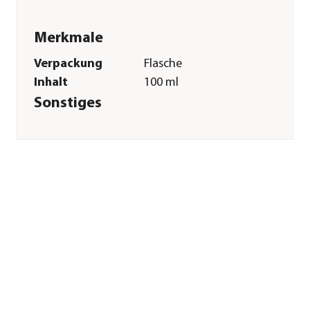
Merkmale
Verpackung
Flasche
Inhalt
100 ml
Sonstiges
Marke
Canina®
Tierart
Hunde|Katzen
Herstellerangaben
Land
DE
Firma
Canina pharma
GmbH
E-Mail
canina@t-online.de
Straße
Kleinbahnstr.
Hausnummer
12
Postleitzahl
59069