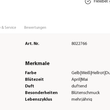
Flexibel
 & Service
Bewertungen
Art. Nr.
8022766
Merkmale
Farbe
Gelb|Weiß|Hellrot|D
Blütezeit
April|Mai
Duft
duftend
Besonderheiten
Blütenschmuck
Lebenszyklus
mehrjährig
Sonstiges