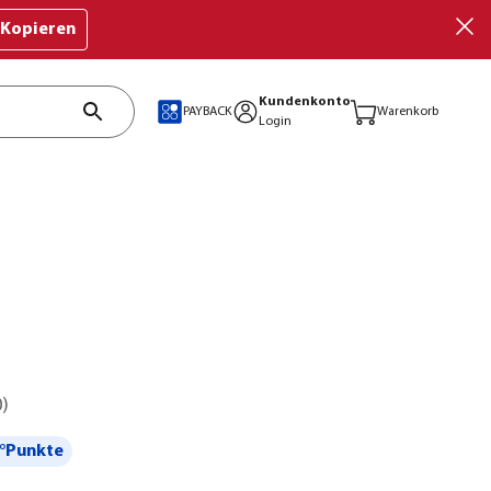
Kopieren
Kundenkonto
PAYBACK
Warenkorb
Login
e
0
)
°Punkte