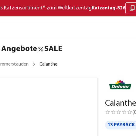
as Katzensortiment* zum Weltkatzentag
Katzentag-826
Angebote
SALE
ommerstauden
Calanthe
Calanth
(
13 PAYBACK 