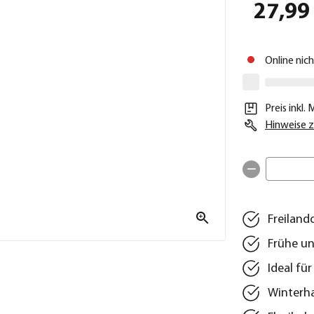
27,99
Online nic
Preis inkl.
Hinweise z
Freiland
Frühe un
Ideal fü
Winterha