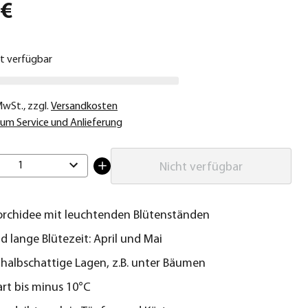
 €
ht verfügbar
 MwSt.
,
zzgl.
Versandkosten
um Service und Anlieferung
1
Nicht verfügbar
orchidee mit leuchtenden Blütenständen
d lange Blütezeit: April und Mai
r halbschattige Lagen, z.B. unter Bäumen
rt bis minus 10°C