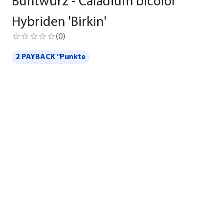
Buntwurz - Caladium bicolor
Hybriden 'Birkin'
(
0
)
2 PAYBACK °Punkte