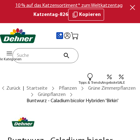
10 % auf das Katzensortiment* zum Weltkatzentag
Katzentag-826
Kopieren
lle Kategorien
Tipps & Trends
Angebote
SALE
Zurück
Startseite
Pflanzen
Grüne Zimmerpflanzen
Grünpflanzen
Buntwurz - Caladium bicolor Hybriden 'Birkin'