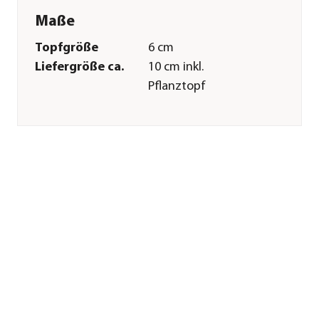
Maße
Topfgröße
6 cm
Liefergröße ca.
10 cm inkl.
Pflanztopf
Wuchshöhe ca.
10 cm
Merkmale
Farbe
Hellgrün|Hellrot
Wuchsform
aufrecht|
überhängend
Besonderheiten
Farbiges
Laub|außergewöhnliche
Blattzeichnung
Pflege
Standort
hell|halbschattig|keine
direkte Sonne