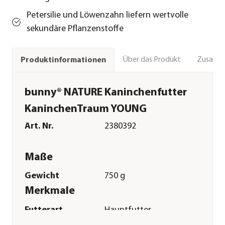
Petersilie und Löwenzahn liefern wertvolle
sekundäre Pflanzenstoffe
Über das Produkt
Zusamm
Produktinformationen
bunny® NATURE Kaninchenfutter
KaninchenTraum YOUNG
Art. Nr.
2380392
Maße
Gewicht
750 g
Merkmale
Futterart
Hauptfutter
Spezialfutter
Zahnpflege|Magen