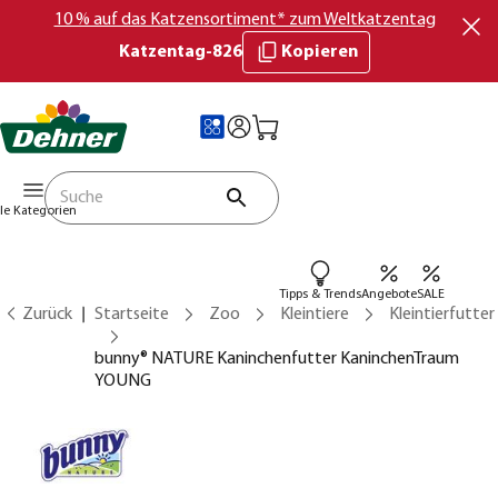
10 % auf das Katzensortiment* zum Weltkatzentag
Katzentag-826
Kopieren
lle Kategorien
Tipps & Trends
Angebote
SALE
Zurück
Startseite
Zoo
Kleintiere
Kleintierfutter
bunny® NATURE Kaninchenfutter KaninchenTraum
YOUNG