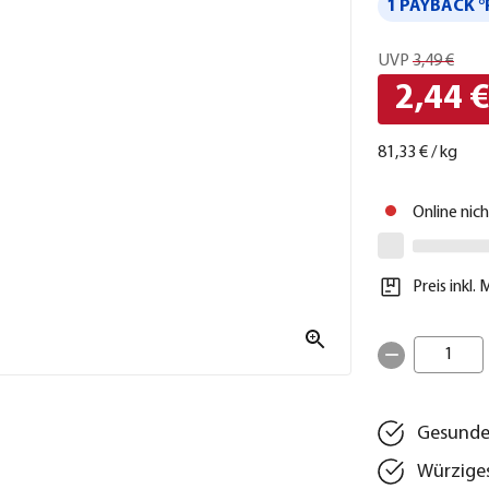
1 PAYBACK °
UVP
3,49 €
2,44 
81,33 €
/
kg
Online nic
Preis inkl.
1
Gesunder
Würzige