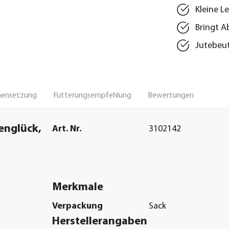
Kleine L
Bringt A
Jutebeut
ensetzung
Fütterungsempfehlung
Bewertungen
englück,
Art. Nr.
3102142
Merkmale
Verpackung
Sack
Herstellerangaben