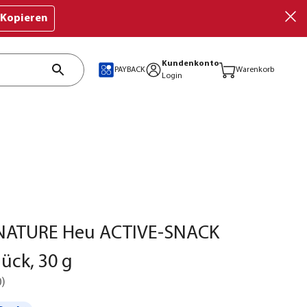
Kopieren
Kundenkonto
PAYBACK
Warenkorb
Login
NATURE Heu ACTIVE-SNACK
ück, 30 g
0
)