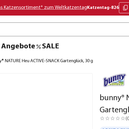
as Katzensortiment* zum Weltkatzentag
Katzentag-826
Angebote
SALE
y® NATURE Heu ACTIVE-SNACK Gartenglück, 30 g
bunny® 
Gartengl
(