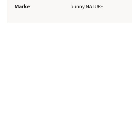
Marke
bunny NATURE
Tierart
Kleintiere|Nager|Hamster