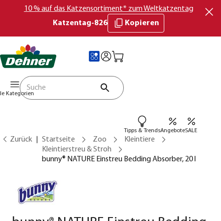
10 % auf das Katzensortiment* zum Weltkatzentag
Katzentag-826
Kopieren
lle Kategorien
Tipps & Trends
Angebote
SALE
Zurück
Startseite
Zoo
Kleintiere
Kleintierstreu & Stroh
bunny® NATURE Einstreu Bedding Absorber, 20 l