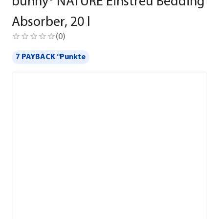
bunny® NATURE Einstreu Bedding
Absorber, 20 l
(
0
)
7 PAYBACK °Punkte