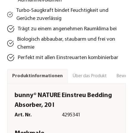
Aufnahmevolumen
Turbo-Saugkraft bindet Feuchtigkeit und
Gerüche zuverlässig
Trägt zu einem angenehmen Raumklima bei
Biologisch abbaubar, staubarm und frei von
Chemie
Perfekt mit allen Einstreuarten kombinierbar
Über das Produkt
Bewert
Produktinformationen
bunny® NATURE Einstreu Bedding
Absorber, 20 l
Art. Nr.
4295341