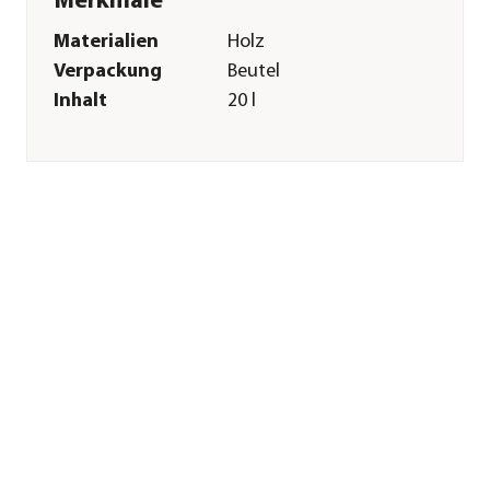
Merkmale
Materialien
Holz
Verpackung
Beutel
Inhalt
20 l
Sonstiges
Marke
bunny NATURE
Tierart
Kleintiere|Nager|Zwergkaninc
Herstellerangaben
Land
DE
Firma
Bunny Tierernährung
GmbH
E-Mail
info@bunny-
nature.de
Straße
Krukumer Straße
Hausnummer
37
Postleitzahl
49328