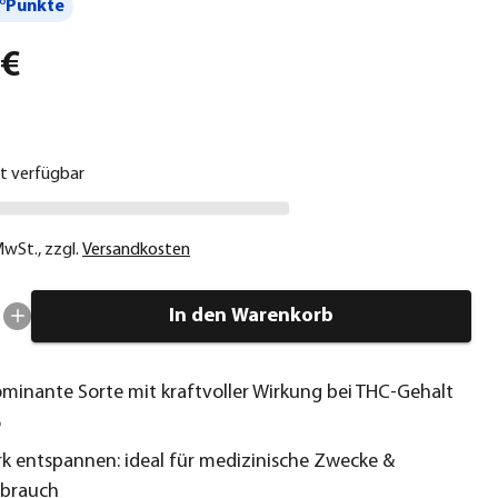
°Punkte
 €
ht verfügbar
 MwSt.
,
zzgl.
Versandkosten
In den Warenkorb
ominante Sorte mit kraftvoller Wirkung bei THC-Gehalt
%
rk entspannen: ideal für medizinische Zwecke &
brauch