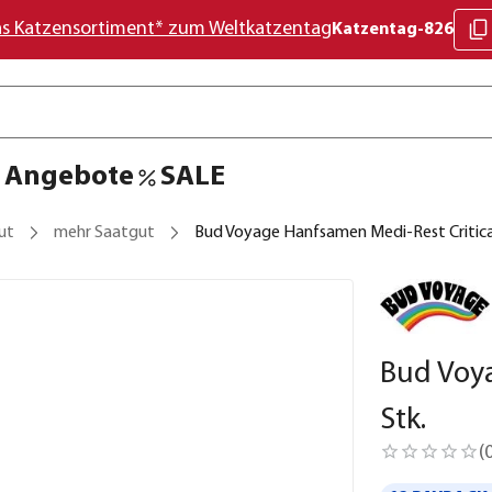
as Katzensortiment* zum Weltkatzentag
Katzentag-826
Angebote
SALE
ut
mehr Saatgut
Bud Voyage Hanfsamen Medi-Rest Critical
Bud Voya
Stk.
(