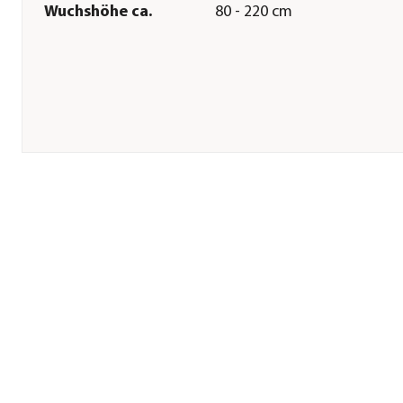
Wuchshöhe ca.
80 - 220 cm
Pflege
Standort
Indoor|Outdoor
Bodenbeschaffenheit
locker
Aussaat-/ Pflanztiefe
0,5 cm
Aussaatzeit
ganzjährig|April|Mai|Juni|J
Düngung
leichte Düngergabe
notwendig
Pflanzabstand ca.
100 cm