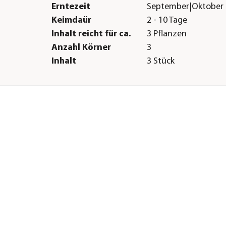
Erntezeit
September|Oktober
Keimdaür
2 - 10 Tage
Inhalt reicht für ca.
3 Pflanzen
Anzahl Körner
3
Inhalt
3 Stück
Lebenszyklus
einjährig
Sonstiges
Marke
Bud Voyage
Hinweis
Für den privaten Ei
nach § 3 Abs. 2 KCa
uli|August
max. 3 blühenden Pfl
Abgabe ausschließlic
Filialen an Personen
Jahren. / Aussaat Ou
April - August, Indoo
ganzjährig,