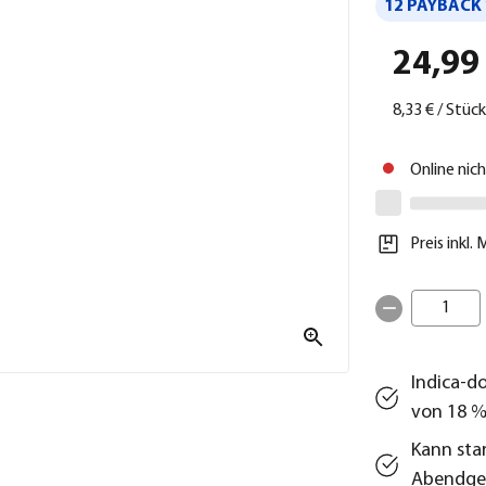
12 PAYBACK 
24,99
8,33 €
/
Stück
Online nic
Preis inkl.
1
Indica-d
von 18 
Kann sta
Abendge