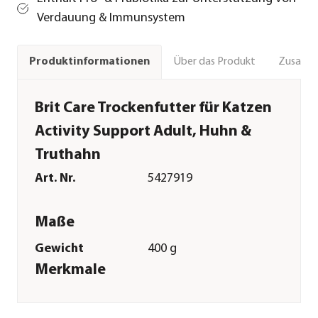
Verdauung & Immunsystem
Über das Produkt
Zusamm
Produktinformationen
Brit Care Trockenfutter für Katzen
Activity Support Adult, Huhn &
Truthahn
Art. Nr.
5427919
Maße
Gewicht
400 g
Merkmale
Sorte
Huhn|Truthahn
Futterart
Trockenfutter