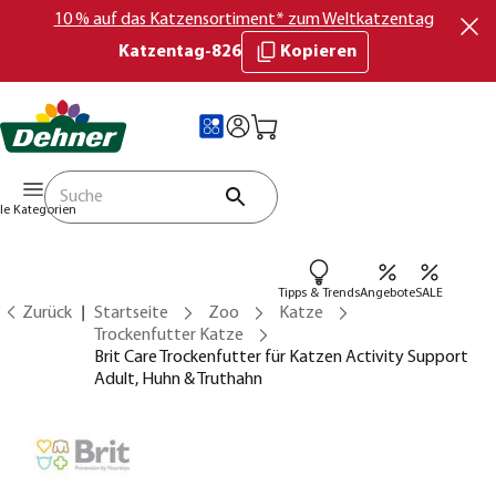
10 % auf das Katzensortiment* zum Weltkatzentag
Katzentag-826
Kopieren
lle Kategorien
Tipps & Trends
Angebote
SALE
Zurück
Startseite
Zoo
Katze
Trockenfutter Katze
Brit Care Trockenfutter für Katzen Activity Support
Adult, Huhn & Truthahn