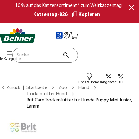
10 % auf das Katzensortiment* zum Weltkatzentag
Katzentag-826
Kopieren
lle Kategorien
Tipps & Trends
Angebote
SALE
Zurück
Startseite
Zoo
Hund
Trockenfutter Hund
Brit Care Trockenfutter für Hunde Puppy Mini Junior,
Lamm