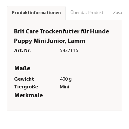
Über das Produkt
Zusamm
Produktinformationen
Brit Care Trockenfutter für Hunde
Puppy Mini Junior, Lamm
Art. Nr.
5437116
Maße
Gewicht
400 g
Tiergröße
Mini
Merkmale
Sorte
Lamm
Futterart
Trockenfutter
Spezialfutter
Allergiker|Getreidefrei|Sensiti