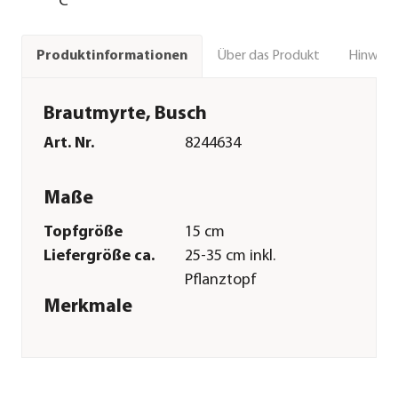
°C
Über das Produkt
Hinweise
Produktinformationen
Brautmyrte, Busch
Art. Nr.
8244634
Maße
Topfgröße
15 cm
Liefergröße ca.
25-35 cm inkl.
Pflanztopf
Merkmale
Farbe
Dunkelgrün
Blütezeit
Juni|Juli|August|September|Ok
Duft
duftend