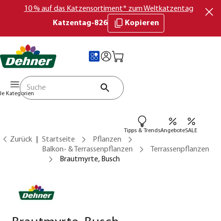
10 % auf das Katzensortiment* zum Weltkatzentag
Katzentag-826
Kopieren
lle Kategorien
Tipps & Trends
Angebote
SALE
Zurück
Startseite
Pflanzen
Balkon- & Terrassenpflanzen
Terrassenpflanzen
Brautmyrte, Busch