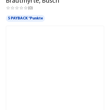
Brautmyrte, Busch
(
0
)
5 PAYBACK °Punkte