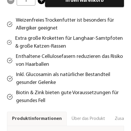
1
In den Warenkorb
Weizenfreies Trockenfutter ist besonders für
Allergiker geeignet
Extra große Kroketten für Langhaar-Samtpfoten
& große Katzen-Rassen
Enthaltene Cellulosefasern reduzieren das Risiko
von Haarballen
Inkl. Glucosamin als natürlicher Bestandteil
gesunder Gelenke
Biotin & Zink bieten gute Voraussetzungen für
gesundes Fell
Über das Produkt
Zusamm
Produktinformationen