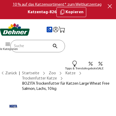
10 % auf das Katzensortiment* zum Weltkatzentag
Katzentag-826
Kopieren
lle Kategorien
Tipps & Trends
Angebote
SALE
Zurück
Startseite
Zoo
Katze
Trockenfutter Katze
BOZITA Trockenfutter für Katzen Large Wheat Free
Salmon, Lachs, 10 kg