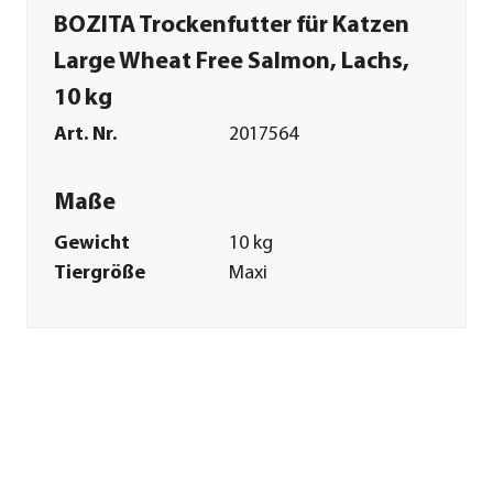
BOZITA Trockenfutter für Katzen
Large Wheat Free Salmon, Lachs,
10 kg
Art. Nr.
2017564
Maße
Gewicht
10 kg
Tiergröße
Maxi
Merkmale
Sorte
Lachs
Futterart
Trockenfutter
Spezialfutter
Getreidefrei|Weizenfrei|Allergik
Verpackung
Sack
Sonstiges