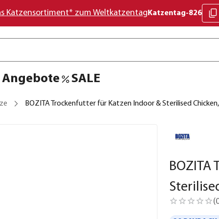
as Katzensortiment* zum Weltkatzentag
Katzentag-826
Angebote
SALE
tze
BOZITA Trockenfutter für Katzen Indoor & Sterilised Chicken,
BOZITA T
Sterilis
(