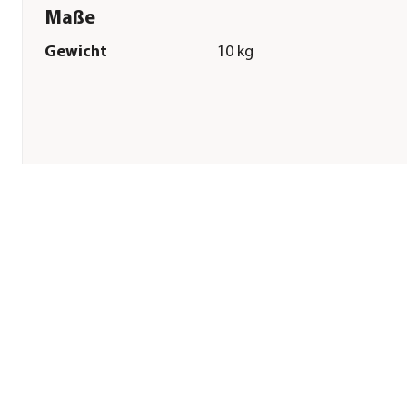
Maße
Gewicht
10 kg
Sonstiges
Marke
Bozita
Tierart
Katzen
Lebensphase
Adult