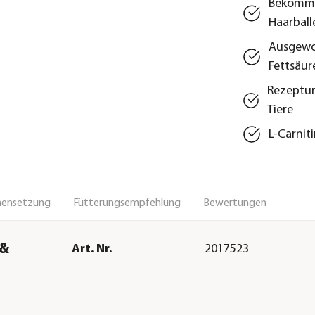
Bekömmli
Haarball
Ausgewog
Fettsäur
Rezeptur
Tiere
L-Carnit
ensetzung
Fütterungsempfehlung
Bewertungen
 &
Art. Nr.
2017523