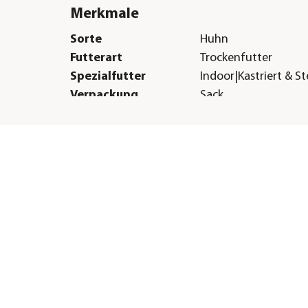
Merkmale
Sorte
Huhn
Futterart
Trockenfutter
Spezialfutter
Indoor|Kastriert & Ste
Verpackung
Sack
Herstellerangaben
Land
DE
Firma
Bozita GmbH
E-Mail
info@bozita.com
Straße
Osterfeldstraße
Hausnummer
41974
Postleitzahl
22529
Stadt
Hamburg