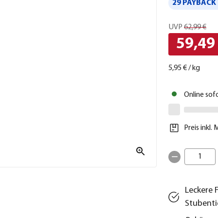
29 PAYBACK 
UVP
62,99 €
59,49
5,95 €
/
kg
Online sof
Preis inkl.
1
Leckere 
Stubenti