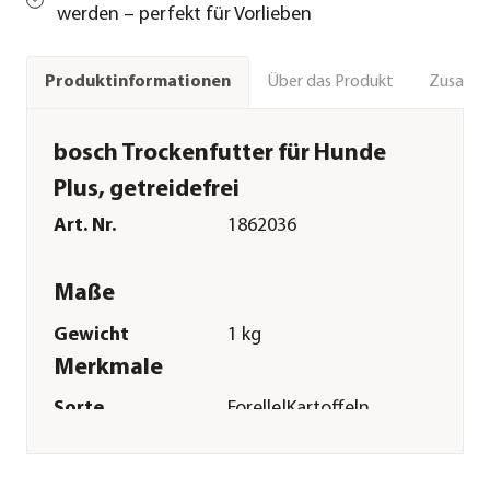
werden – perfekt für Vorlieben
Über das Produkt
Zusamm
Produktinformationen
bosch Trockenfutter für Hunde
Plus, getreidefrei
Art. Nr.
1862036
Maße
Gewicht
1 kg
Merkmale
Sorte
Forelle|Kartoffeln
Futterart
Trockenfutter
Spezialfutter
Allergiker|Getreidefrei|Glutenfr