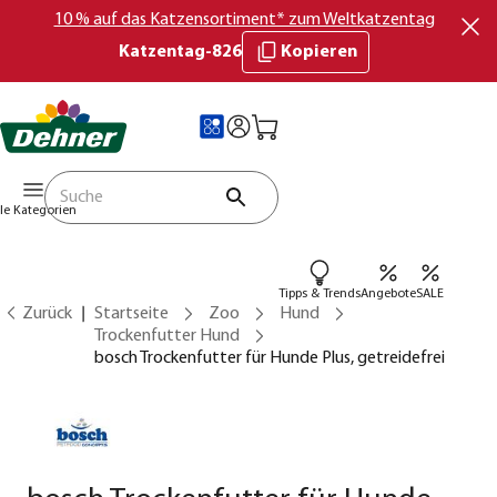
10 % auf das Katzensortiment* zum Weltkatzentag
Katzentag-826
Kopieren
lle Kategorien
Tipps & Trends
Angebote
SALE
Zurück
Startseite
Zoo
Hund
Trockenfutter Hund
bosch Trockenfutter für Hunde Plus, getreidefrei