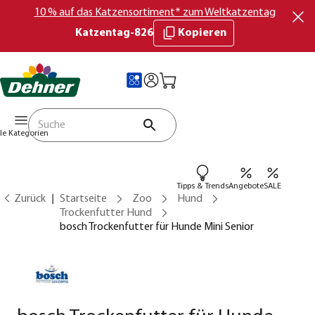
10 % auf das Katzensortiment* zum Weltkatzentag
Katzentag-826
Kopieren
lle Kategorien
Tipps & Trends
Angebote
SALE
Zurück
Startseite
Zoo
Hund
Trockenfutter Hund
bosch Trockenfutter für Hunde Mini Senior