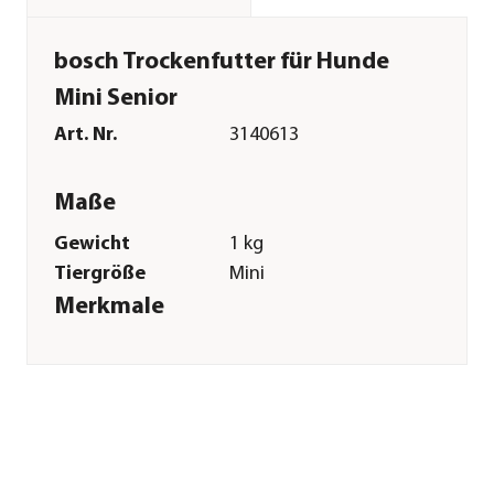
bosch Trockenfutter für Hunde
Mini Senior
Art. Nr.
3140613
Maße
Gewicht
1 kg
Tiergröße
Mini
Merkmale
Sorte
Geflügel
Futterart
Trockenfutter
Spezialfutter
Glutenfrei|Magen &
Darm|Vitamine &
Mineralstoffe