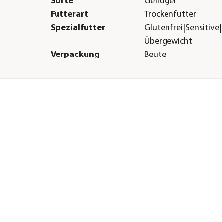
Sorte
Geflügel
Futterart
Trockenfutter
Spezialfutter
Glutenfrei|Sensitive|
Übergewicht
Verpackung
Beutel
Herstellerangaben
Land
DE
Firma
Bosch Tiernahrung
GmbH&Co.KG
E-Mail
info@bosch-tiernah
Straße
Engelhardshauser Str
Hausnummer
55+57
Postleitzahl
74572
Stadt
Blaufelden-Wiesenb