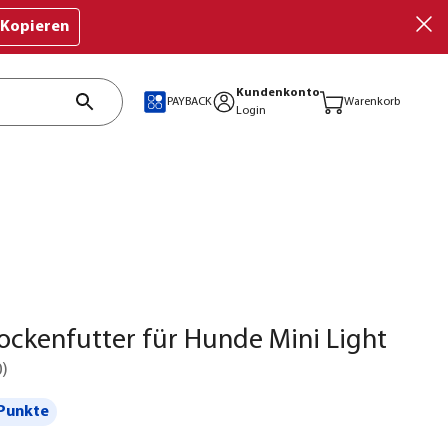
Kopieren
Kundenkonto
PAYBACK
Warenkorb
Login
ockenfutter für Hunde Mini Light
0
)
Punkte