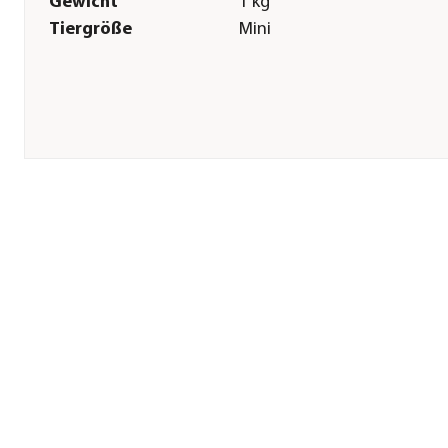
Gewicht
1 kg
Tiergröße
Mini
Sonstiges
Marke
bosch Tiernahrung
Tierart
Hunde
Lebensphase
Adult