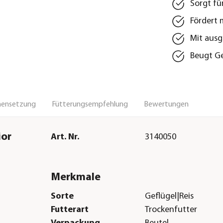
Sorgt fü
Fördert 
Mit ausg
Beugt G
ensetzung
Fütterungsempfehlung
Bewertungen
ior
Art. Nr.
3140050
Merkmale
Sorte
Geflügel|Reis
Futterart
Trockenfutter