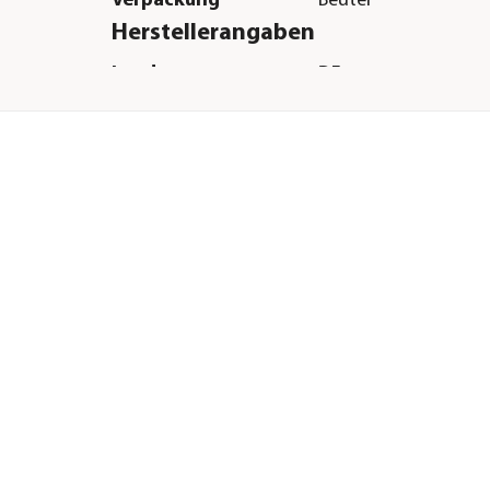
Verpackung
Beutel
Herstellerangaben
Land
DE
Firma
Bosch Tiernahrung
GmbH&Co.KG
E-Mail
info@bosch-tiernah
Straße
Engelhardshauser Str
Hausnummer
55+57
Postleitzahl
74572
Stadt
Blaufelden-Wiesenb