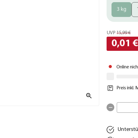
3 kg
UVP
15,99 €
0,01 
Online nic
Preis inkl.
Unterstü