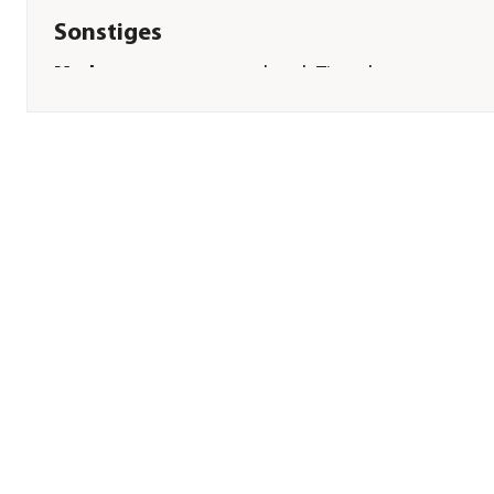
Sonstiges
Marke
bosch Tiernahrung
Tierart
Hunde
Lebensphase
Junior