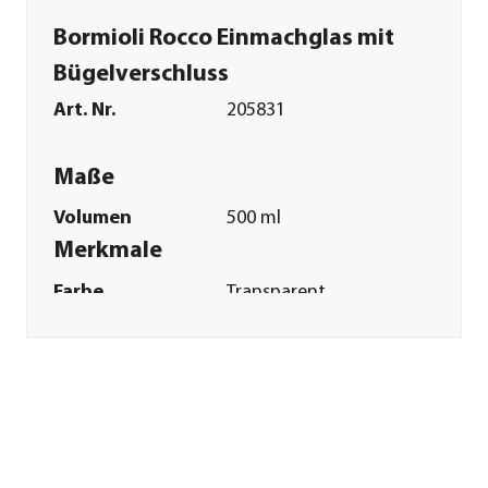
Bormioli Rocco Einmachglas mit
Bügelverschluss
Art. Nr.
205831
Maße
Volumen
500 ml
Merkmale
Farbe
Transparent
Materialien
Glas
Pflege
Pflegehinweise
Handwäsche
Sonstiges
Marke
Bormioli