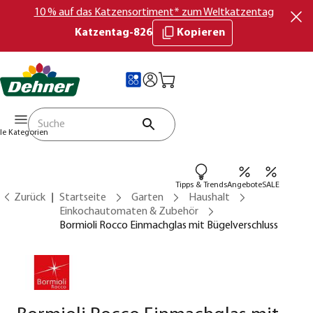
10 % auf das Katzensortiment* zum Weltkatzentag
Katzentag-826
Kopieren
lle Kategorien
Tipps & Trends
Angebote
SALE
Zurück
Startseite
Garten
Haushalt
Einkochautomaten & Zubehör
Bormioli Rocco Einmachglas mit Bügelverschluss