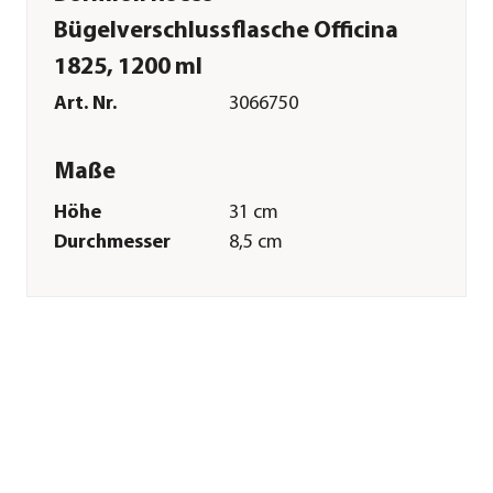
Bügelverschlussflasche Officina
1825, 1200 ml
Art. Nr.
3066750
Maße
Höhe
31 cm
Durchmesser
8,5 cm
Volumen
1,2 l
Gewicht
0,67 kg
Merkmale
Farbe
Transparent
Materialien
Glas
Inhalt
1200 ml
Pflege