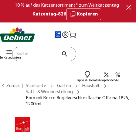
10 % auf das Katzensortiment* zum Weltkatzentag
Katzentag-826
Kopieren
lle Kategorien
Tipps & Trends
Angebote
SALE
Zurück
Startseite
Garten
Haushalt
Saft- & Weinherstellung
Bormioli Rocco Bügelverschlussflasche Officina 1825,
1200 ml