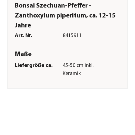
Bonsai Szechuan-Pfeffer -
Zanthoxylum piperitum, ca. 12-15
Jahre
Art. Nr.
8415911
Maße
Liefergröße ca.
45-50 cm inkl.
Keramik
Merkmale
Farbe
Dunkelgrün
Materialien
Keramik
Duft
duftend
Wuchsform
Bonsai
Besonderheiten
pflegeleicht