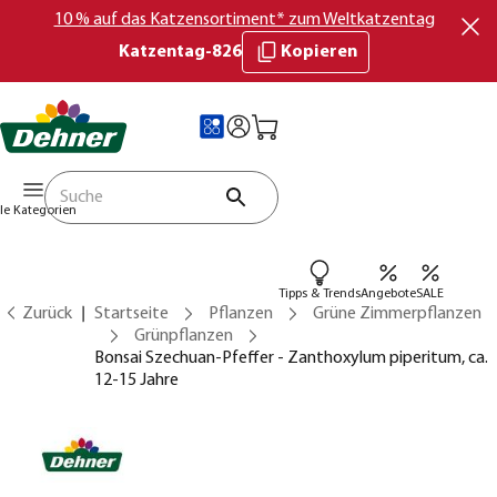
10 % auf das Katzensortiment* zum Weltkatzentag
Katzentag-826
Kopieren
lle Kategorien
Tipps & Trends
Angebote
SALE
Zurück
Startseite
Pflanzen
Grüne Zimmerpflanzen
Grünpflanzen
Bonsai Szechuan-Pfeffer - Zanthoxylum piperitum, ca.
12-15 Jahre