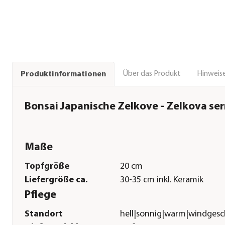
Über das Produkt
Hinweise
Produktinformationen
Bonsai Japanische Zelkove - Zelkova ser
Maße
Topfgröße
20 cm
Liefergröße ca.
30-35 cm inkl. Keramik
Pflege
Standort
hell|sonnig|warm|windgesc