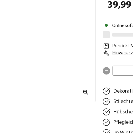
39,99
Online sof
Preis inkl.
Hinweise z
Dekorati
Stilecht
Hübsche,
Pflegleic
Im Winte