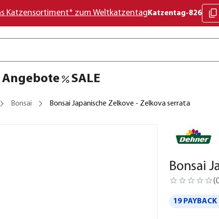
as Katzensortiment* zum Weltkatzentag
Katzentag-826
Angebote
SALE
Bonsai
Bonsai Japanische Zelkove - Zelkova serrata
Bonsai J
(
19 PAYBACK 