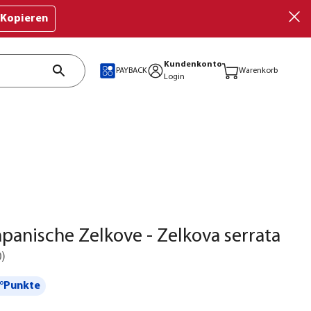
Kopieren
Kundenkonto
PAYBACK
Warenkorb
Login
apanische Zelkove - Zelkova serrata
0
)
°Punkte