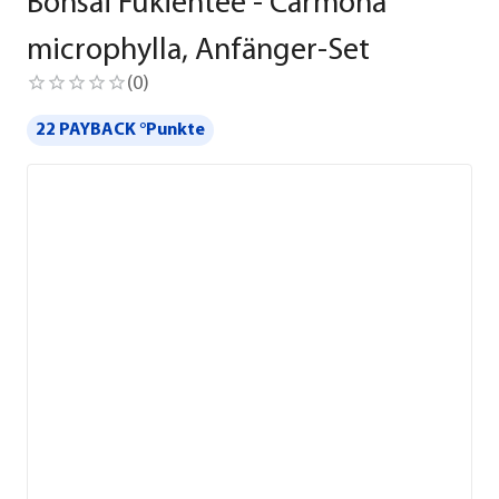
Bonsai Fukientee - Carmona
microphylla, Anfänger-Set
(
0
)
22 PAYBACK °Punkte