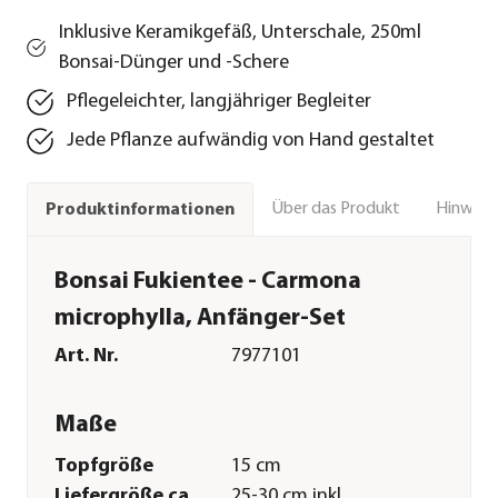
Inklusive Keramikgefäß, Unterschale, 250ml
Bonsai-Dünger und -Schere
Pflegeleichter, langjähriger Begleiter
Jede Pflanze aufwändig von Hand gestaltet
Über das Produkt
Hinweise
Produktinformationen
Bonsai Fukientee - Carmona
microphylla, Anfänger-Set
Art. Nr.
7977101
Maße
Topfgröße
15 cm
Liefergröße ca.
25-30 cm inkl.