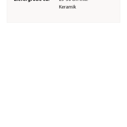
Keramik
Wuchshöhe ca.
35 cm
Merkmale
Farbe
Grün
Wuchsform
baumförmig
Besonderheiten
pflegeleicht
Pflege
Standort
hell|kühl|keine
direkte
Sonne|Indoor
Gießempfehlung
Mäßig
Düngung
Spezialdünger
zweiwöchentlich
von März bis
Oktober