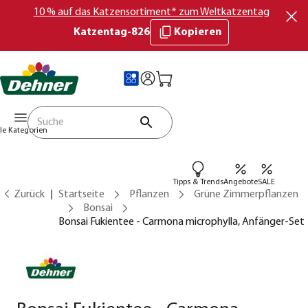
10 % auf das Katzensortiment* zum Weltkatzentag
Katzentag-826
Kopieren
lle Kategorien
Tipps & Trends
Angebote
SALE
Zurück
Startseite
Pflanzen
Grüne Zimmerpflanzen
Bonsai
Bonsai Fukientee - Carmona microphylla, Anfänger-Set