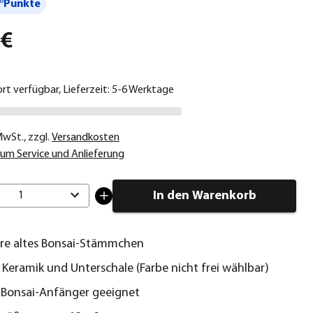
°Punkte
 €
ort verfügbar, Lieferzeit: 5-6 Werktage
 MwSt.
,
zzgl.
Versandkosten
um Service und Anlieferung
In den Warenkorb
1
hre altes Bonsai-Stämmchen
e Keramik und Unterschale (Farbe nicht frei wählbar)
r Bonsai-Anfänger geeignet