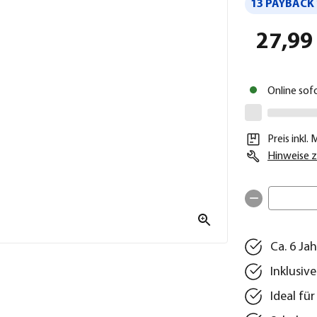
13 PAYBACK 
27,99
Online sof
Preis inkl.
Hinweise z
Ca. 6 Ja
Inklusiv
Ideal fü