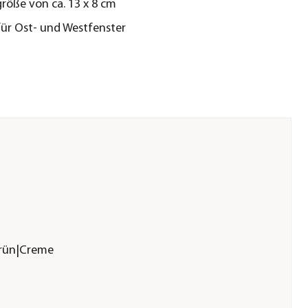
röße von ca. 13 x 8 cm
für Ost- und Westfenster
grün|Creme