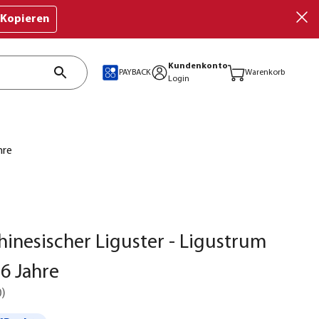
Kopieren
Kundenkonto
PAYBACK
Warenkorb
Login
hre
hinesischer Liguster - Ligustrum
 6 Jahre
0
)