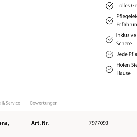
Tolles G
Pflegelei
Erfahru
Inklusiv
Schere
Jede Pfl
Holen Si
Hause
 & Service
Bewertungen
ora,
Art. Nr.
7977093