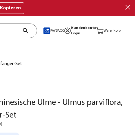
Kopieren
Kundenkonto
PAYBACK
Warenkorb
Login
Anfänger-Set
hinesische Ulme - Ulmus parviflora,
r-Set
0
)