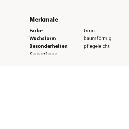
Merkmale
Farbe
Grün
Wuchsform
baumförmig
Besonderheiten
pflegeleicht
Sonstiges
Marke
Dehner
Qualität
Markenqualität
Lieferumfang
Set aus Bonsai in Ke
Unterschale, Dünger
bis
und Pflegebroschür
Hinweis
Farbe der Pflanz- un
Unterschale kann var