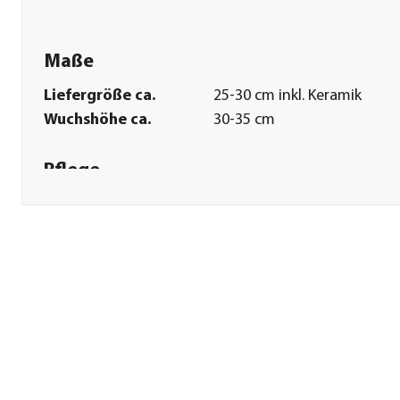
Maße
Liefergröße ca.
25-30 cm inkl. Keramik
Wuchshöhe ca.
30-35 cm
Pflege
Standort
hell|kühl|keine direkte
Sonne|Indoor
Gießempfehlung
Mäßig
Düngung
Spezialdünger
zweiwöchentlich von März 
Oktober
Herstellerangaben