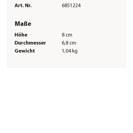
Art. Nr.
6851224
Maße
Höhe
8 cm
Durchmesser
6,8 cm
Gewicht
1,04 kg
Merkmale
Farbe
Rot
Materialien
Wachs
Sonstiges
Marke
Bolsius
Herstellerangaben
Land
NL
Firma
Bolsius Nederland