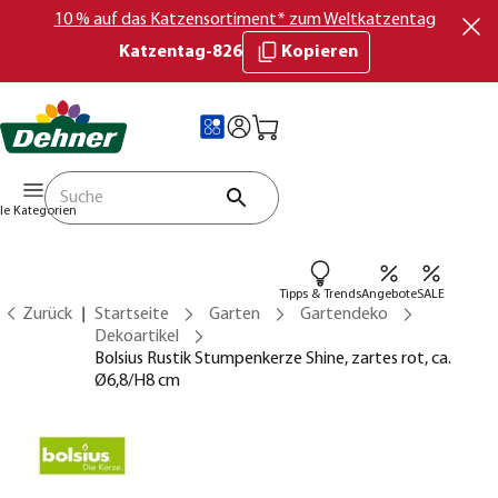
10 % auf das Katzensortiment* zum Weltkatzentag
Katzentag-826
Kopieren
lle Kategorien
Tipps & Trends
Angebote
SALE
Zurück
Startseite
Garten
Gartendeko
Dekoartikel
Bolsius Rustik Stumpenkerze Shine, zartes rot, ca.
Ø6,8/H8 cm