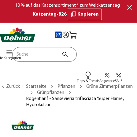
10 % auf das Katzensortiment* zum Weltkatzentag
Katzentag-826
Kopieren
lle Kategorien
Tipps & Trends
Angebote
SALE
Zurück
Startseite
Pflanzen
Grüne Zimmerpflanzen
Grünpflanzen
Bogenhanf - Sansevieria trifasciata 'Super Flame',
Hydrokultur