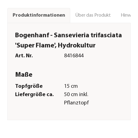
Über das Produkt
Hinweise
Produktinformationen
Bogenhanf - Sansevieria trifasciata
'Super Flame', Hydrokultur
Art. Nr.
8416844
Maße
Topfgröße
15 cm
Liefergröße ca.
50 cm inkl.
Pflanztopf
Merkmale
Farbe
Dunkelgrün|Gelb
Wuchsform
aufrecht|horstartig