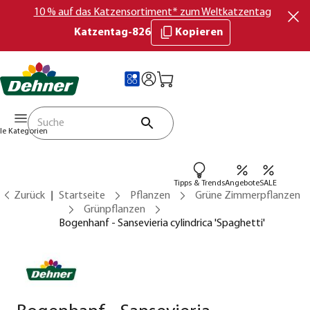
10 % auf das Katzensortiment* zum Weltkatzentag
Katzentag-826
Kopieren
lle Kategorien
Tipps & Trends
Angebote
SALE
Zurück
Startseite
Pflanzen
Grüne Zimmerpflanzen
Grünpflanzen
Bogenhanf - Sansevieria cylindrica 'Spaghetti'