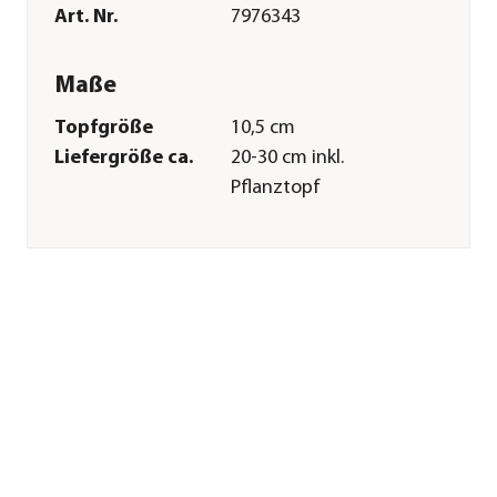
Art. Nr.
7976343
Maße
Topfgröße
10,5 cm
Liefergröße ca.
20-30 cm inkl.
Pflanztopf
Merkmale
Farbe
Grün
Wuchsform
aufrecht|mehrstämmig
Besonderheiten
sukkulent
Pflege
Standort
hell|warm|halbschattig|sonnig
Gießempfehlung
Wenig
Düngung
zweiwöchentlich in
der