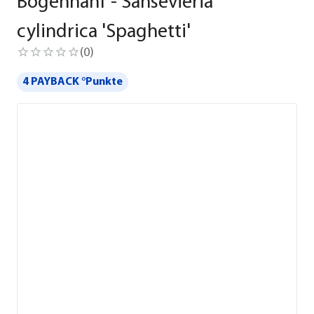
Bogenhanf - Sansevieria
cylindrica 'Spaghetti'
(
0
)
4 PAYBACK °Punkte