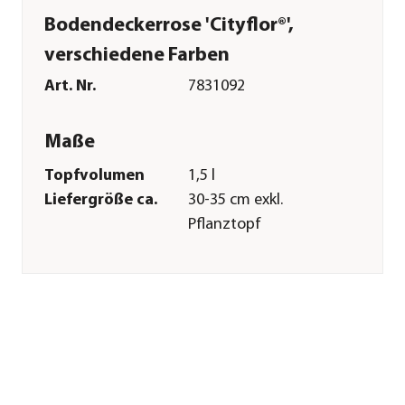
Bodendeckerrose 'Cityflor®',
verschiedene Farben
Art. Nr.
7831092
Maße
Topfvolumen
1,5 l
Liefergröße ca.
30-35 cm exkl.
Pflanztopf
Merkmale
Farbe
Rosa|Zartrosa|Rot
Blütezeit
Juni|Juli|August|September
Wuchsform
Bodendecker
Besonderheiten
Blütenschmuck|Insektenfreundl
Lebenszyklus
mehrjährig