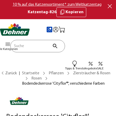
10 % auf das Katzensortiment* zum Weltkatzentag
Katzentag-826
Kopieren
lle Kategorien
Tipps & Trends
Angebote
SALE
Zurück
Startseite
Pflanzen
Ziersträucher & Rosen
Rosen
Bodendeckerrose 'Cityflor®', verschiedene Farben