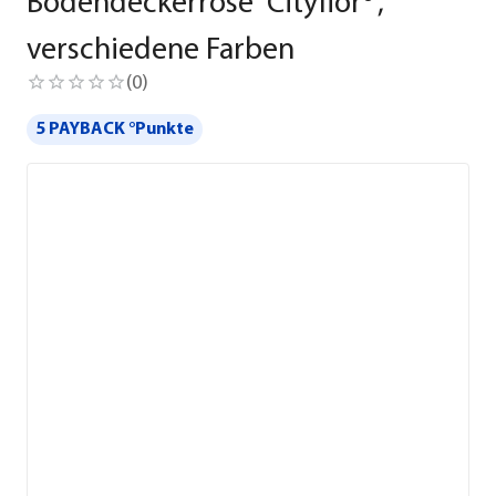
Bodendeckerrose 'Cityflor®',
verschiedene Farben
(
0
)
5 PAYBACK °Punkte