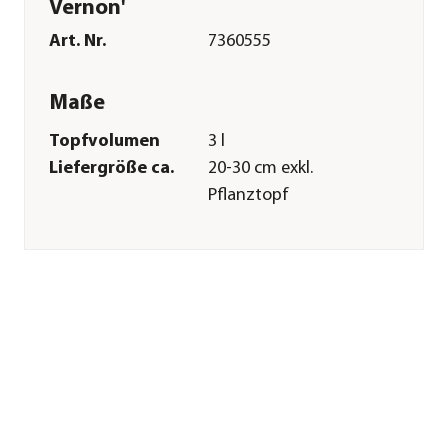
Vernon'
Art. Nr.
7360555
Maße
Topfvolumen
3 l
Liefergröße ca.
20-30 cm exkl.
Pflanztopf
Wuchshöhe ca.
30-40 cm
Merkmale
Farbe
Dunkelgrün
Blütezeit
Mai|Juni
Wuchsform
kompakt
Besonderheiten
immergrün
Lebenszyklus
mehrjährig
Pflege