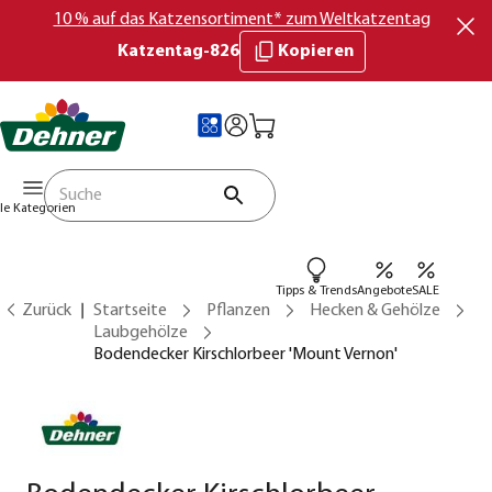
10 % auf das Katzensortiment* zum Weltkatzentag
Katzentag-826
Kopieren
lle Kategorien
Tipps & Trends
Angebote
SALE
Zurück
Startseite
Pflanzen
Hecken & Gehölze
Laubgehölze
Bodendecker Kirschlorbeer 'Mount Vernon'