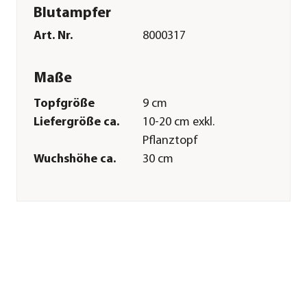
Blutampfer
Art. Nr.
8000317
Maße
Topfgröße
9 cm
Liefergröße ca.
10-20 cm exkl.
Pflanztopf
Wuchshöhe ca.
30 cm
Merkmale
Farbe
Grün|Rot
Erntezeit
März|April|Mai|Juni|Juli|August
Wuchsform
Bodendecker
Lebenszyklus
mehrjährig
Einsatzbereich
Würzkraut
Pflege