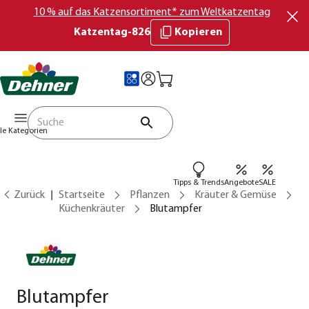
10 % auf das Katzensortiment* zum Weltkatzentag
Katzentag-826
Kopieren
lle Kategorien
Tipps & Trends
Angebote
SALE
Zurück
Startseite
Pflanzen
Kräuter & Gemüse
Küchenkräuter
Blutampfer
Blutampfer