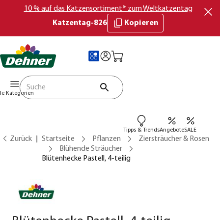
10 % auf das Katzensortiment* zum Weltkatzentag
Katzentag-826
Kopieren
lle Kategorien
Tipps & Trends
Angebote
SALE
Zurück
Startseite
Pflanzen
Ziersträucher & Rosen
Blühende Sträucher
Blütenhecke Pastell, 4-teilig