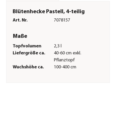
Blütenhecke Pastell, 4-teilig
Art. Nr.
7078157
Maße
Topfvolumen
2,3 l
Liefergröße ca.
40-60 cm exkl.
Pflanztopf
Wuchshöhe ca.
100-400 cm
Merkmale
Farbe
Rosa|Weiß
Blütezeit
März|April|Mai|Juni
Duft
duftend
Wuchsform
Strauch
Besonderheiten
Insektenfreundlich|Blütenschm