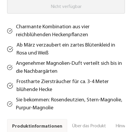
Nicht verfügbar
Charmante Kombination aus vier
reichblühenden Heckenpflanzen
Ab März verzaubert ein zartes Blütenkleid in
Rosa und Weiß
Angenehmer Magnolien-Duft verteilt sich bis in
die Nachbargärten
Frostharte Ziersträucher für ca. 3-4 Meter
blühende Hecke
Sie bekommen: Rosendeutzien, Stern-Magnolie,
Purpur-Magnolie
Über das Produkt
Hinweise
Produktinformationen