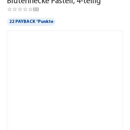
Blütenhecke Pastell, 4-teilig
(
0
)
22 PAYBACK °Punkte