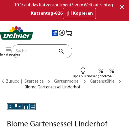
10 % auf das Katzensortiment* zum Weltkatzentag
Katzentag-826
Kopieren
lle Kategorien
Tipps & Trends
Angebote
SALE
Zurück
Startseite
Gartenmöbel
Gartenstühle
Blome Gartensessel Linderhof
Blome Gartensessel Linderhof