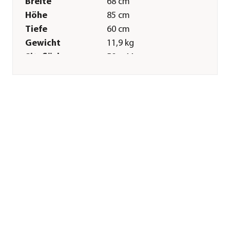
Breite
68 cm
Höhe
85 cm
Tiefe
60 cm
Gewicht
11,9 kg
Sitzfläche
59 x 44 cm
Sitzhöhe
44 cm
Merkmale
Farbe
Weiß
Materialien
Polypropylen|PVC|Metall
Belastbarkeit
150 kg
Gastronomie
Nein
geeignet
Pflege
Überwinterung
Produkt vor
Einlagerung
sorgfältig säubern