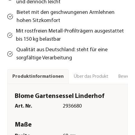
und dennoch leicht
Bietet mit den geschwungenen Armlehnen
hohen Sitzkomfort
Mit rostfreien Metall-Profilträgern ausgestattet
bis 150 kg belastbar
Qualität aus Deutschland: steht für eine
sorgfältige Verarbeitung
Über das Produkt
Bewert
Produktinformationen
Blome Gartensessel Linderhof
Art. Nr.
2936680
Maße