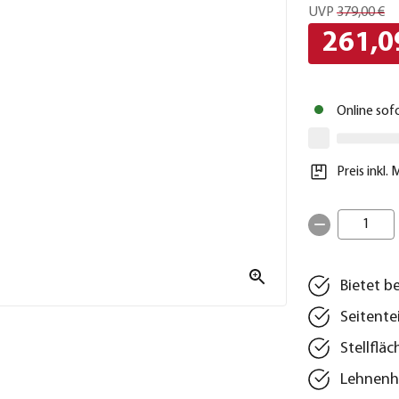
UVP
379,00 €
261,0
Online sof
Preis inkl.
1
Bietet b
Seitente
Stellfläc
Lehnenh