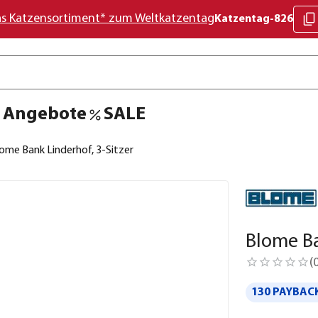
as Katzensortiment* zum Weltkatzentag
Katzentag-826
Angebote
SALE
ome Bank Linderhof, 3-Sitzer
Blome Ba
(
130 PAYBACK