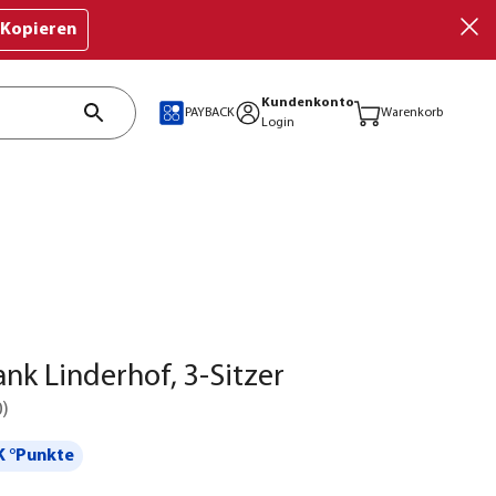
Kopieren
Kundenkonto
PAYBACK
Warenkorb
Login
nk Linderhof, 3-Sitzer
0
)
 °Punkte