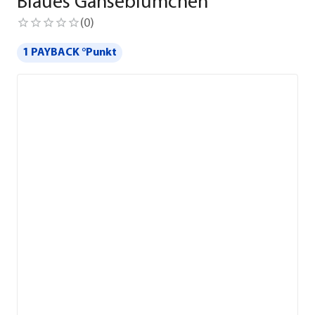
Blaues Gänseblümchen
(
0
)
1 PAYBACK °Punkt