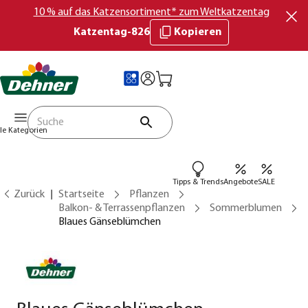
10 % auf das Katzensortiment* zum Weltkatzentag
Katzentag-826
Kopieren
lle Kategorien
Tipps & Trends
Angebote
SALE
Zurück
Startseite
Pflanzen
Balkon- & Terrassenpflanzen
Sommerblumen
Blaues Gänseblümchen