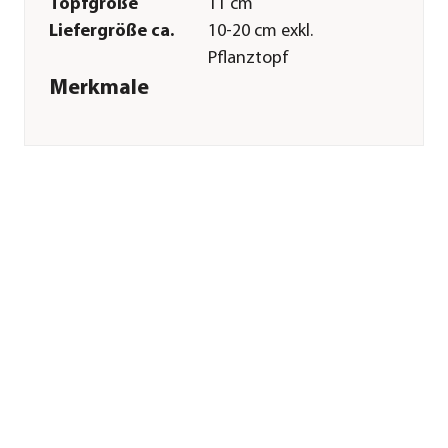
Topfgröße
11 cm
Liefergröße ca.
10-20 cm exkl.
Pflanztopf
Merkmale
Farbe
Lavendel
Blütezeit
April|Mai|Juni|Juli|August|Sep
Wuchsform
aufrecht|Busch|
überhängend
Besonderheiten
Blütenschmuck
Lebenszyklus
einjährig
Einsatzbereich
Balkonbepflanzung|Beetbepfl
Pflege
Standort
hell|sonnig|halbschattig
Winterhart
frostempfindlich
Sonstiges