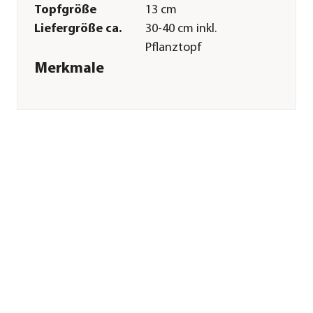
Topfgröße
13 cm
Liefergröße ca.
30-40 cm inkl.
Pflanztopf
Merkmale
Farbe
Lila|Lavendel|Blau
Blütezeit
April|Mai|Juni|Juli|August|Sep
Blütenmerkmal
mehrfarbig
Wuchsform
kletternd
Pflege
Standort
hell|sonnig|warm
Sonstiges
Marke
Dehner
Qualität
Markenqualität
Herstellerangaben
Land
DE