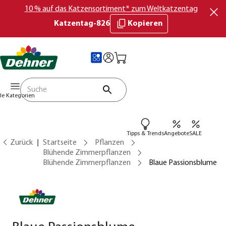
10 % auf das Katzensortiment* zum Weltkatzentag
Katzentag-826
Kopieren
lle Kategorien
Tipps & Trends
Angebote
SALE
Zurück
Startseite
Pflanzen
Blühende Zimmerpflanzen
Blühende Zimmerpflanzen
Blaue Passionsblume