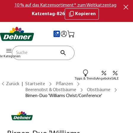
10 % auf das Katzensortiment* zum Weltkatzentag
Katzentag-826
Kopieren
lle Kategorien
Tipps & Trends
Angebote
SALE
Zurück
Startseite
Pflanzen
Beerenobst & Obstbäume
Obstbäume
Birnen-Duo 'Williams Christ/Conference'