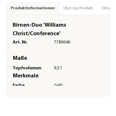
Über das Produkt
Hinweise
Produktinformationen
Birnen-Duo 'Williams
Christ/Conference'
Art. Nr.
7780646
Maße
Topfvolumen
9,5 l
Merkmale
Farbe
Gelb
Blütezeit
April|Mai
Erntezeit
August|September|Oktober
Befruchter
Selbstbefruchter
Besonderheiten
Insektenfreundlich