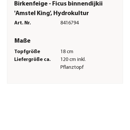
Birkenfeige - Ficus binnendijkii
'Amstel King', Hydrokultur
Art. Nr.
8416794
Maße
Topfgröße
18 cm
Liefergröße ca.
120 cm inkl.
Pflanztopf
Merkmale
Farbe
Dunkelgrün
Wuchsform
aufrecht
Besonderheiten
luftreinigend
Pflege
Standort
hell|warm|keine