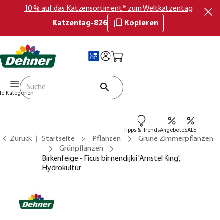
10 % auf das Katzensortiment* zum Weltkatzentag
Katzentag-826
Kopieren
lle Kategorien
Tipps & Trends
Angebote
SALE
Zurück
Startseite
Pflanzen
Grüne Zimmerpflanzen
Grünpflanzen
Birkenfeige - Ficus binnendijkii 'Amstel King',
Hydrokultur