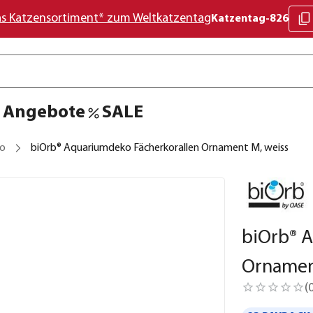
as Katzensortiment* zum Weltkatzentag
Katzentag-826
Angebote
SALE
ko
biOrb® Aquariumdeko Fächerkorallen Ornament M, weiss
biOrb® 
Ornamen
(