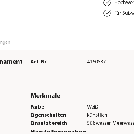
Hochwert
Für Süßw
ungen
rnament
Art. Nr.
4160537
Merkmale
Farbe
Weiß
Eigenschaften
künstlich
Einsatzbereich
Süßwasser|Meerwass
Herstellerangaben