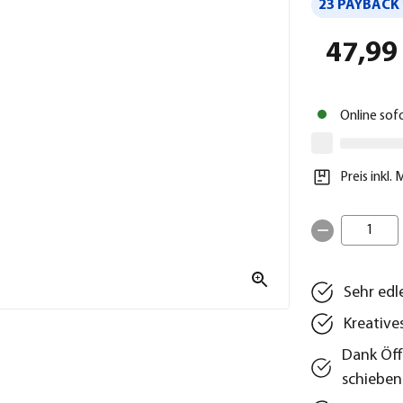
23 PAYBACK 
47,99
Online sof
Preis inkl.
1
Sehr edl
Kreative
Dank Öff
schieben