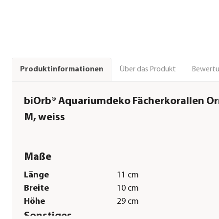
Über das Produkt
Bewert
Produktinformationen
biOrb® Aquariumdeko Fächerkorallen O
M, weiss
Maße
Länge
11 cm
Breite
10 cm
Höhe
29 cm
Sonstiges