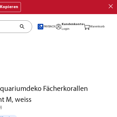
Kopieren
Kundenkonto
PAYBACK
Warenkorb
Login
Aquariumdeko Fächerkorallen
t M, weiss
0
)