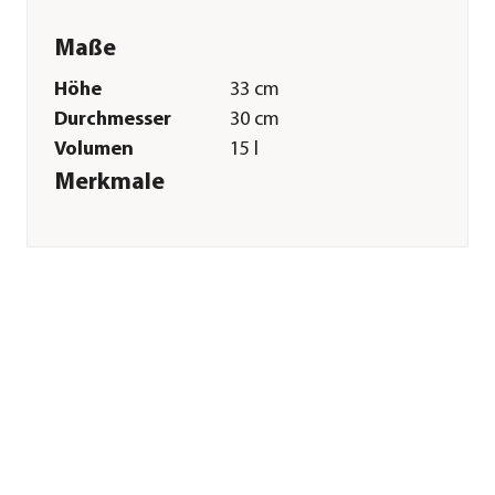
Maße
Höhe
33 cm
Durchmesser
30 cm
Volumen
15 l
Merkmale
Farbe
Grau
Einsatzbereich
Süßwasser|Meerwasser
Sonstiges
Marke
biOrb®
Tierart
Schnecken|Garnelen
Lieferumfang
Aquarium inkl.
Aquarienpumpe,
integriertem Filter,
Filterkeramiksteine,