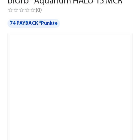
biOrb® Aquarium HALO 15 MCR
(
0
)
74 PAYBACK °Punkte