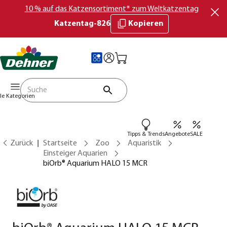
10 % auf das Katzensortiment* zum Weltkatzentag
Katzentag-826
Kopieren
lle Kategorien
Tipps & Trends
Angebote
SALE
Zurück
Startseite
Zoo
Aquaristik
Einsteiger Aquarien
biOrb® Aquarium HALO 15 MCR