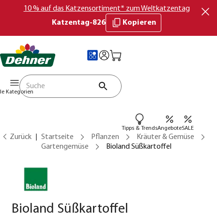
10 % auf das Katzensortiment* zum Weltkatzentag
Katzentag-826
Kopieren
lle Kategorien
Tipps & Trends
Angebote
SALE
Zurück
Startseite
Pflanzen
Kräuter & Gemüse
Gartengemüse
Bioland Süßkartoffel
Bioland Süßkartoffel