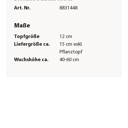
Art. Nr.
8831448
Maße
Topfgröße
12 cm
Liefergröße ca.
15 cm exkl.
Pflanztopf
Wuchshöhe ca.
40-60 cm
Merkmale
Farbe
Orange
Erntezeit
August|September
Besonderheiten
Blütenschmuck
Anbauort
Freiland
Pflege
Standort
sonnig|warm|windgeschützt