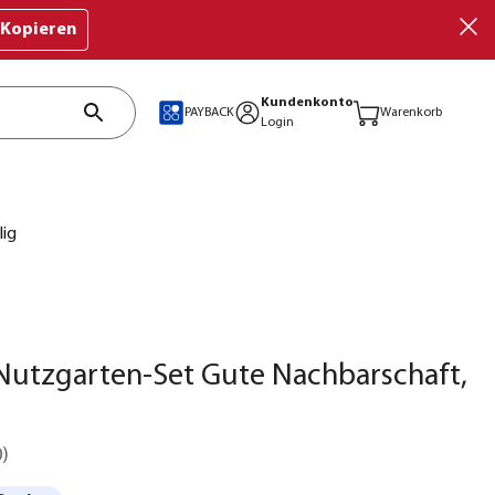
Kopieren
Kundenkonto
PAYBACK
Warenkorb
Login
lig
Nutzgarten-Set Gute Nachbarschaft,
0
)