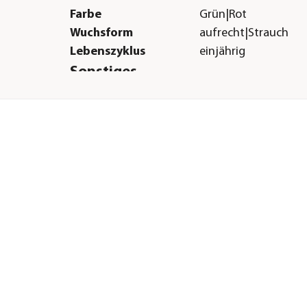
Farbe
Grün|Rot
Wuchsform
aufrecht|Strauch
Lebenszyklus
einjährig
Sonstiges
Marke
Bioland
Lieferumfang
Set aus 6 Pflanzen: 1
Kamille, 1x Bioland B
1x Bioland Dill, 1x Bi
Schlangengurke, 1x 
Paprika rot, 1x Biola
Cherrytomate