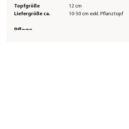
Topfgröße
12 cm
Liefergröße ca.
10-50 cm exkl. Pflanztopf
Pflege
Standort
sonnig
Bodenbeschaffenheit
nährstoffreich
Düngung
bei Neupflanzung sowie
regelmäßig in der
Wachstumsphase