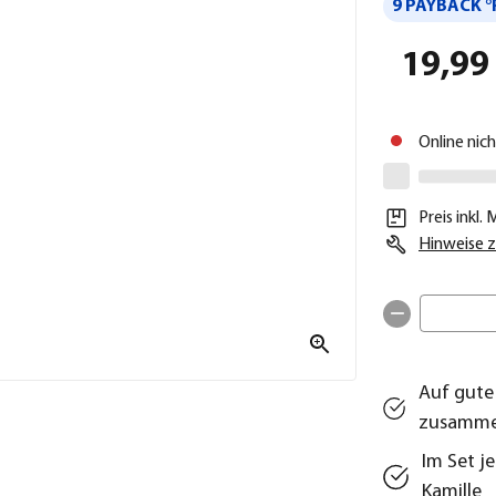
9 PAYBACK °
19,99
Online nic
Preis inkl.
Hinweise z
Auf gute
zusamm
Im Set je
Kamille