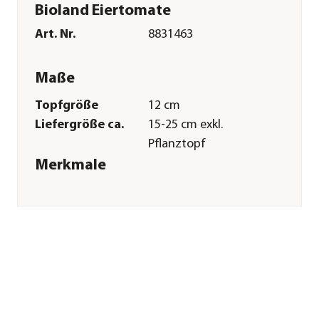
Bioland Eiertomate
Art. Nr.
8831463
Maße
Topfgröße
12 cm
Liefergröße ca.
15-25 cm exkl.
Pflanztopf
Merkmale
Fruchttyp
Eiertomaten
Farbe
Rot
Erntezeit
Juli|August|September
Wuchsform
Ranker
Lebenszyklus
einjährig
Anbauort
Gewächshaus
Pflege