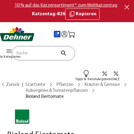
10 % auf das Katzensortiment* zum Weltkatzentag
Katzentag-826
Kopieren
lle Kategorien
Tipps & Trends
Angebote
SALE
Zurück
Startseite
Pflanzen
Kräuter & Gemüse
Auberginen & Tomatenpflanzen
Bioland Eiertomate