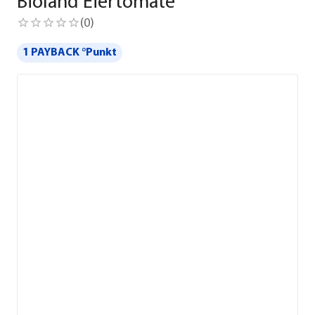
Bioland Eiertomate
(
0
)
1 PAYBACK °Punkt