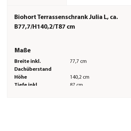
Biohort Terrassenschrank Julia L, ca.
B77,7/H140,2/T87 cm
Maße
Breite inkl.
77,7 cm
Dachüberstand
Höhe
140,2 cm
Tiefe inkl.
87 cm
Dachüberstand
Gewicht
4,35 kg
Innenmaß Breite
72,1 cm
Innenmaß Höhe
135,3 cm
Innenmaß Tiefe
76 cm