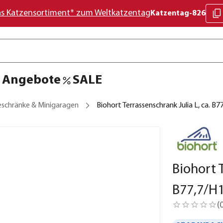
as Katzensortiment* zum Weltkatzentag
Katzentag-826
Angebote
SALE
eschränke & Minigaragen
Biohort Terrassenschrank Julia L, ca. B
Biohort T
B77,7/H
(