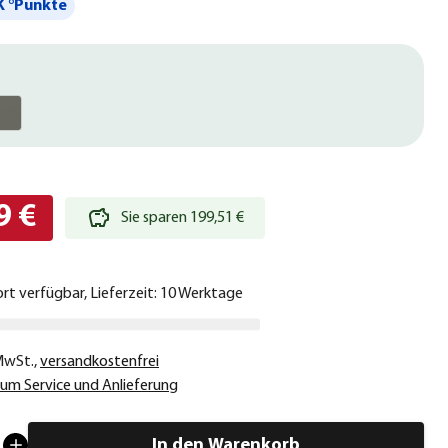
 °Punkte
9 €
Sie sparen 199,51 €
ort verfügbar, Lieferzeit: 10 Werktage
 MwSt.
,
versandkostenfrei
um Service und Anlieferung
In den Warenkorb