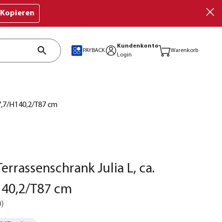
Kopieren
Kundenkonto
PAYBACK
Warenkorb
Login
77,7/H140,2/T87 cm
errassenschrank Julia L, ca.
140,2/T87 cm
0
)