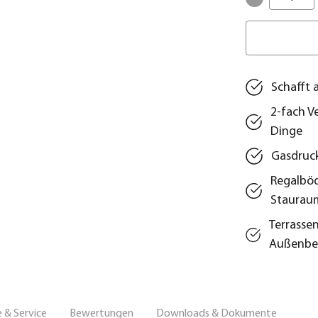
Schafft 
2-fach V
Dinge
Gasdruck
Regalböd
Staurau
Terrasse
Außenbe
 & Service
Bewertungen
Downloads & Dokumente