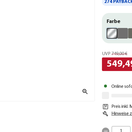
274 PAYBACK
Farbe
UVP
749,00 €
549,4
Online sof
Preis inkl.
Hinweise z
1