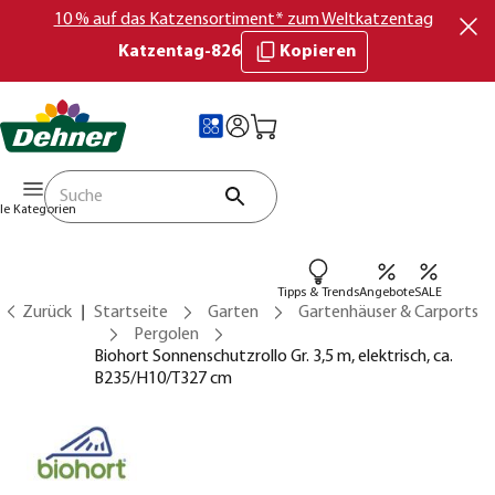
10 % auf das Katzensortiment* zum Weltkatzentag
Katzentag-826
Kopieren
lle Kategorien
Tipps & Trends
Angebote
SALE
Zurück
Startseite
Garten
Gartenhäuser & Carports
Pergolen
Biohort Sonnenschutzrollo Gr. 3,5 m, elektrisch, ca.
B235/H10/T327 cm