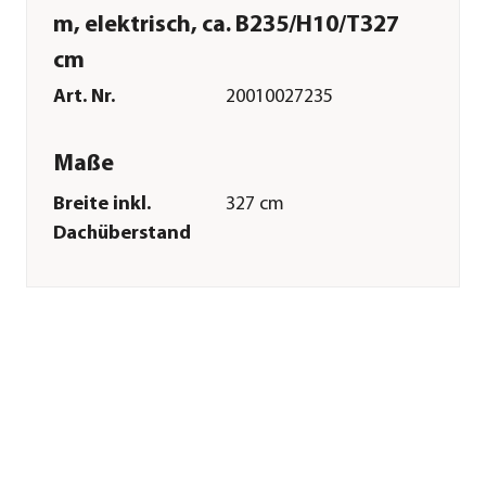
m, elektrisch, ca. B235/H10/T327
cm
Art. Nr.
20010027235
Maße
Breite inkl.
327 cm
Dachüberstand
Höhe
235 cm
Tiefe inkl.
10 cm
Dachüberstand
Gewicht
2,06 kg
Breite Sockelmaß
1,1 cm
Tiefe Sockelmaß
1,1 cm
Wandstärke
0,5 mm
Merkmale