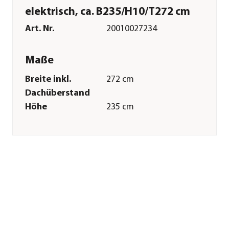
elektrisch, ca. B235/H10/T272 cm
Art. Nr.
20010027234
Maße
Breite inkl.
272 cm
Dachüberstand
Höhe
235 cm
Tiefe inkl.
10 cm
Dachüberstand
Gewicht
1,8 kg
Breite Sockelmaß
1,1 cm
Tiefe Sockelmaß
1,1 cm
Wandstärke
0,5 mm
Merkmale
Farbe
Weiß