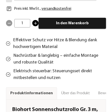
Preis inkl. MwSt.
,
versandkostenfrei
1
In den Warenkorb
Effektiver Schutz vor Hitze & Blendung dank
hochwertigem Material
Nachrüstbar & langlebig – einfache Montage
und robuste Qualität
Elektrisch steuerbar: Steuerungsset direkt
mitbestellen und nutzen
Über das Produkt
Bewert
Produktinformationen
Biohort Sonnenschutzrollo Gr. 3 m,