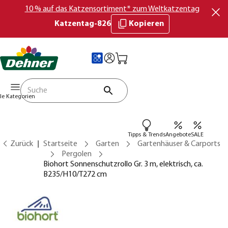
10 % auf das Katzensortiment* zum Weltkatzentag
Katzentag-826
Kopieren
lle Kategorien
Tipps & Trends
Angebote
SALE
Zurück
Startseite
Garten
Gartenhäuser & Carports
Pergolen
Biohort Sonnenschutzrollo Gr. 3 m, elektrisch, ca.
B235/H10/T272 cm