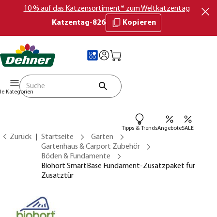
10 % auf das Katzensortiment* zum Weltkatzentag
Katzentag-826
Kopieren
lle Kategorien
Tipps & Trends
Angebote
SALE
Zurück
Startseite
Garten
Gartenhaus & Carport Zubehör
Böden & Fundamente
Biohort SmartBase Fundament-Zusatzpaket für
Zusatztür