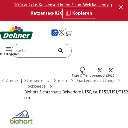
10 % auf das Katzensortiment* zum Weltkatzentag
Katzentag-826
Kopieren
lle Kategorien
Tipps & Trends
Angebote
SALE
Zurück
Startseite
Garten
Gartenausstattung
Hochbeete
Biohort Sichtschutz Belvedere L150, ca. B152/H91/T152
cm