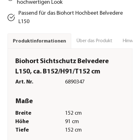
hochwertigen Look
Passend für das Biohort Hochbeet Belvedere
L150
Über das Produkt
Hinweise
Produktinformationen
Biohort Sichtschutz Belvedere
L150, ca. B152/H91/T152 cm
Art. Nr.
6890347
Maße
Breite
152 cm
Höhe
91 cm
Tiefe
152 cm
Gewicht
33,1 kg