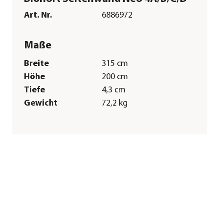
Art. Nr.
6886972
Maße
Breite
315 cm
Höhe
200 cm
Tiefe
4,3 cm
Gewicht
72,2 kg
Merkmale
Farbe
Silber
Materialien
Metall
Oberfläche
feuerverzinkt
Sonstiges
Marke
biohort
Garantie
20 Jahr(e)