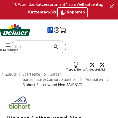
10 % auf das Katzensortiment* zum Weltkatzentag
Katzentag-826
Kopieren
lle Kategorien
Tipps & Trends
Angebote
SALE
Zurück
Startseite
Garten
Gartenhaus & Carport Zubehör
Anbauten
Biohort Seitenwand Neo 4A/B/C/D