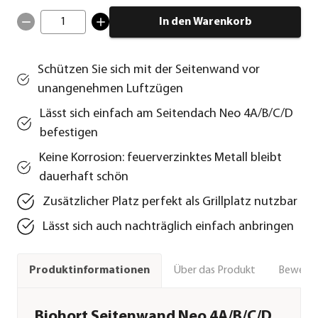
1
In den Warenkorb
Schützen Sie sich mit der Seitenwand vor
unangenehmen Luftzügen
Lässt sich einfach am Seitendach Neo 4A/B/C/D
befestigen
Keine Korrosion: feuerverzinktes Metall bleibt
dauerhaft schön
Zusätzlicher Platz perfekt als Grillplatz nutzbar
Lässt sich auch nachträglich einfach anbringen
Über das Produkt
Bewert
Produktinformationen
Biohort Seitenwand Neo 4A/B/C/D