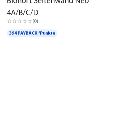
Biohort Seitenwand Neo
4A/B/C/D
(
0
)
394 PAYBACK °Punkte